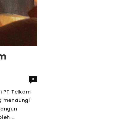
om
0
i PT Telkom
ng menaungi
bangun
oleh …