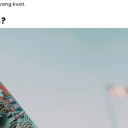
yang kuat.
m?