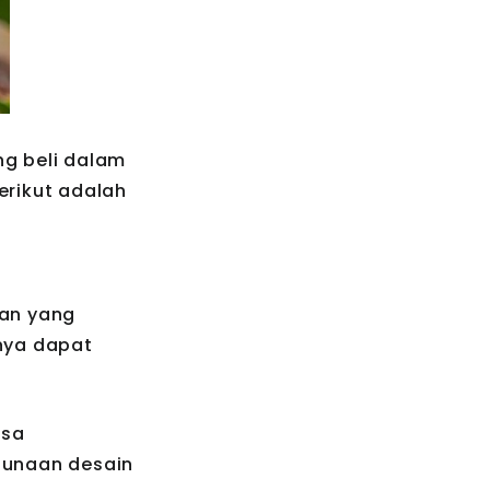
g beli dalam
erikut adalah
nan yang
lnya dapat
asa
gunaan desain