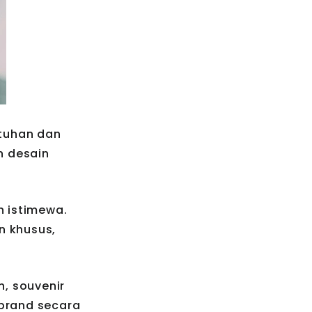
utuhan dan
n desain
 istimewa.
n khusus,
, souvenir
 brand secara