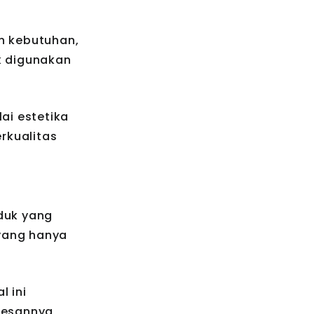
n kebutuhan,
k digunakan
ai estetika
rkualitas
oduk yang
 yang hanya
l ini
pesannya