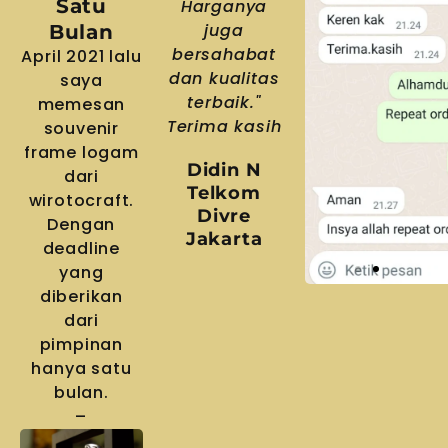
Satu
Harganya
juga
Bulan
bersahabat
April 2021 lalu
dan kualitas
saya
terbaik."
memesan
Terima kasih
souvenir
frame logam
Didin N
dari
Telkom
wirotocraft.
Divre
Dengan
Jakarta
deadline
yang
diberikan
dari
pimpinan
hanya satu
bulan.
–