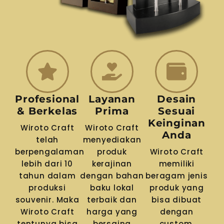
Profesional
Layanan
Desain
& Berkelas
Prima
Sesuai
Keinginan
Wiroto Craft
Wiroto Craft
Anda
telah
menyediakan
berpengalaman
produk
Wiroto Craft
lebih dari 10
kerajinan
memiliki
tahun dalam
dengan bahan
beragam jenis
produksi
baku lokal
produk yang
souvenir. Maka
terbaik dan
bisa dibuat
Wiroto Craft
harga yang
dengan
tentunya bisa
bersaing
custom,