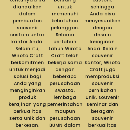
diandalkan
untuk
sehingga
dalam
memenuhi
Anda bisa
pembuatan
kebutuhan
menyesuaikan
souvenir
pelanggan.
dengan
custom untuk
Selama
desain
kantor Anda.
bertahun
keinginan
Selain itu,
tahun Wiroto
Anda. Selain
Wiroto Craft
Craft telah
souvenir
berkomitmen
bekerja sama
kantor, Wiroto
untuk menjadi
dengan
Craft juga
solusi bagi
beberapa
memproduksi
Anda yang
perusahaan
souvenir
menginginkan
swasta,
pernikahan
produk
lembaga
unik, souvenir
kerajinan yang
pemerintahan
seminar dan
berkualitas
maupun
beragam
serta unik dan
perusahaan
souvenir
berkesan.
BUMN dalam
berkualitas