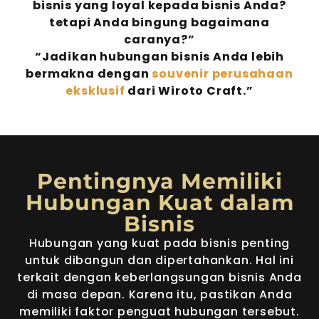
bisnis yang loyal kepada bisnis Anda?
tetapi Anda bingung bagaimana
Sebuah hasil karya yang dibuat dengan tim yang
caranya?”
ahli di bidangnya
“Jadikan hubungan bisnis Anda lebih
bermakna dengan
souvenir perusahaan
eksklusif
dari Wiroto Craft.”
Pentingnya Memiliki
Hubungan Kuat dalam
Bisnis
Hubungan yang kuat pada bisnis penting
untuk dibangun dan dipertahankan. Hal ini
terkait dengan keberlangsungan bisnis Anda
di masa depan. Karena itu, pastikan Anda
memiliki faktor penguat hubungan tersebut.