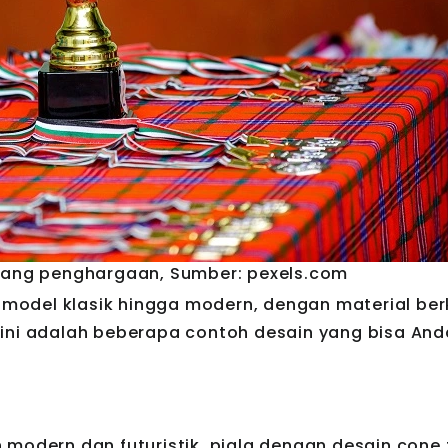
ajang penghargaan, Sumber: pexels.com
i model klasik hingga modern, dengan material ber
ut ini adalah beberapa contoh desain yang bisa And
modern dan futuristik, piala dengan desain cone t