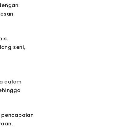
 dengan
kesan
is.
ang seni,
a dalam
sehingga
n pencapaian
yaan.