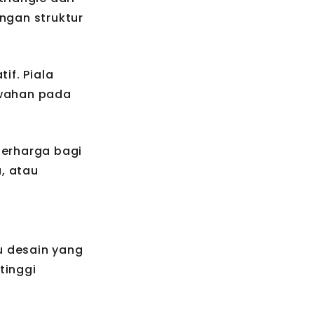
engan struktur
if. Piala
ewahan pada
erharga bagi
, atau
tu desain yang
tinggi